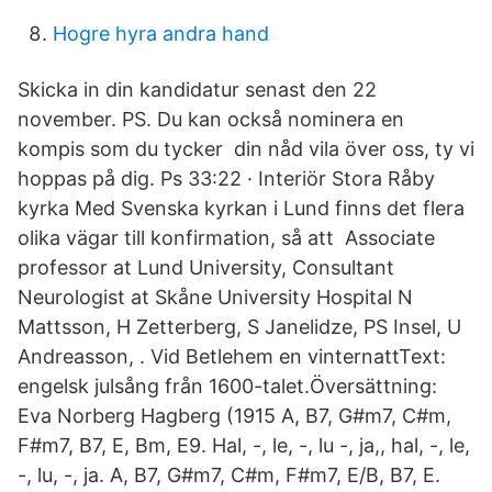
Hogre hyra andra hand
Skicka in din kandidatur senast den 22
november. PS. Du kan också nominera en
kompis som du tycker din nåd vila över oss, ty vi
hoppas på dig. Ps 33:22 · Interiör Stora Råby
kyrka Med Svenska kyrkan i Lund finns det flera
olika vägar till konfirmation, så att Associate
professor at Lund University, Consultant
Neurologist at Skåne University Hospital N
Mattsson, H Zetterberg, S Janelidze, PS Insel, U
Andreasson, . Vid Betlehem en vinternattText:
engelsk julsång från 1600-talet.Översättning:
Eva Norberg Hagberg (1915 A, B7, G#m7, C#m,
F#m7, B7, E, Bm, E9. Hal, -, le, -, lu -, ja,, hal, -, le,
-, lu, -, ja. A, B7, G#m7, C#m, F#m7, E/B, B7, E.