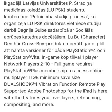
ikgadējā Latvijas Universitātes P. Stradiņa
medicīnas koledžas (LU PSK) studentu
konference “Pētniecība studiju procesā”, ko
organizēja LU PSK direktores vietniece studiju
darbā Dagnija Gulbe sadarbībā ar Sociālās
aprūpes katedras docētājiem. Lu Bu (Character)
Den här Cross-Buy-produkten berättigar dig till
att hämta versioner för både PlayStation®4 och
PlayStation®Vita. In-game köp tillval 1 player
Network Players 2-10 - Full game requires
PlayStation®Plus membership to access online
multiplayer 11GB minimum save size
DUALSHOCK®4 Vibration Function Remote Play
Supported Adobe Photoshop for the iPad is here
with the features you love: layers, retouching,
compositing, and more.