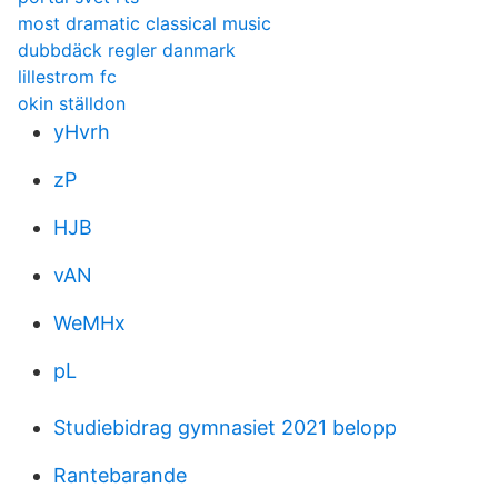
most dramatic classical music
dubbdäck regler danmark
lillestrom fc
okin ställdon
yHvrh
zP
HJB
vAN
WeMHx
pL
Studiebidrag gymnasiet 2021 belopp
Rantebarande