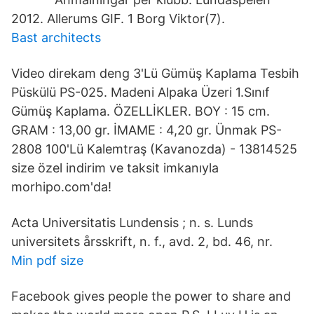
2012. Allerums GIF. 1 Borg Viktor(7).
Bast architects
Video direkam deng 3'Lü Gümüş Kaplama Tesbih
Püskülü PS-025. Madeni Alpaka Üzeri 1.Sınıf
Gümüş Kaplama. ÖZELLİKLER. BOY : 15 cm.
GRAM : 13,00 gr. İMAME : 4,20 gr. Ünmak PS-
2808 100'Lü Kalemtraş (Kavanozda) - 13814525
size özel indirim ve taksit imkanıyla
morhipo.com'da!
Acta Universitatis Lundensis ; n. s. Lunds
universitets årsskrift, n. f., avd. 2, bd. 46, nr.
Min pdf size
Facebook gives people the power to share and