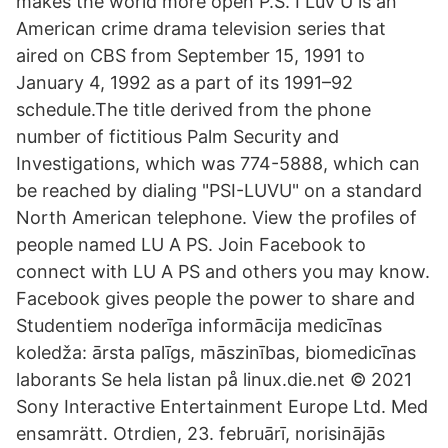
makes the world more open P.S. I Luv U is an
American crime drama television series that
aired on CBS from September 15, 1991 to
January 4, 1992 as a part of its 1991–92
schedule.The title derived from the phone
number of fictitious Palm Security and
Investigations, which was 774-5888, which can
be reached by dialing "PSI-LUVU" on a standard
North American telephone. View the profiles of
people named LU A PS. Join Facebook to
connect with LU A PS and others you may know.
Facebook gives people the power to share and
Studentiem noderīga informācija medicīnas
koledža: ārsta palīgs, māszinības, biomedicīnas
laborants Se hela listan på linux.die.net © 2021
Sony Interactive Entertainment Europe Ltd. Med
ensamrätt. Otrdien, 23. februārī, norisinājās